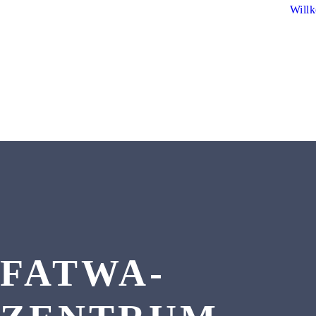
Will
FATWA-