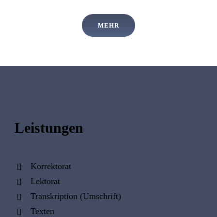
MEHR
Leistungen
Korrektorat
Lektorat
Transkription (Umschrift)
Texten